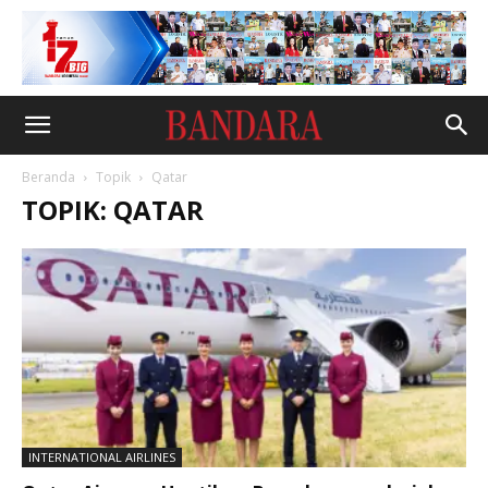
Beranda
Topik
Qatar
TOPIK: QATAR
INTERNATIONAL AIRLINES