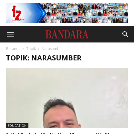
Beranda
Topik
Narasumber
TOPIK: NARASUMBER
EDUCATION