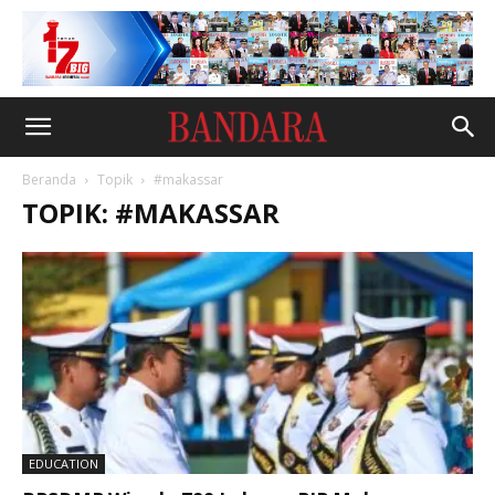
Beranda
Topik
#makassar
TOPIK: #MAKASSAR
EDUCATION