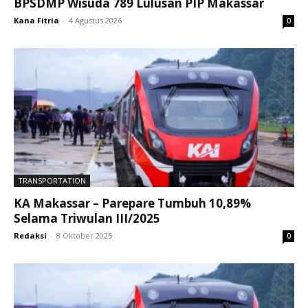
BPSDMP Wisuda 789 Lulusan PIP Makassar
Kana Fitria
-
4 Agustus 2026
0
TRANSPORTATION
KA Makassar – Parepare Tumbuh 10,89%
Selama Triwulan III/2025
Redaksi
-
8 Oktober 2025
0