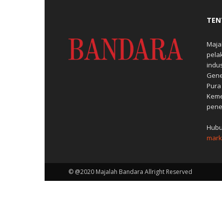
TEN
Maja
pela
indu
Gene
Pura
Keme
pene
Hubu
mark
© @2020 Majalah Bandara Allright Reserved