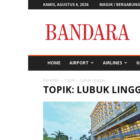
KAMIS, AGUSTUS 6, 2026
MASUK / BERGABUNG
Majalah
Bandara
HOME
AIRPORT
AIRLINES
G
Beranda
Topik
Lubuk Linggau
TOPIK: LUBUK LING