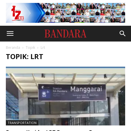
Beranda
Topik
Lrt
TOPIK: LRT
TRANSPORTATION