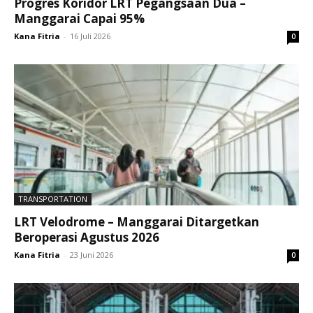
Progres Koridor LRT Pegangsaan Dua –
Manggarai Capai 95%
Kana Fitria
-
16 Juli 2026
0
TRANSPORTATION
LRT Velodrome – Manggarai Ditargetkan
Beroperasi Agustus 2026
Kana Fitria
-
23 Juni 2026
0