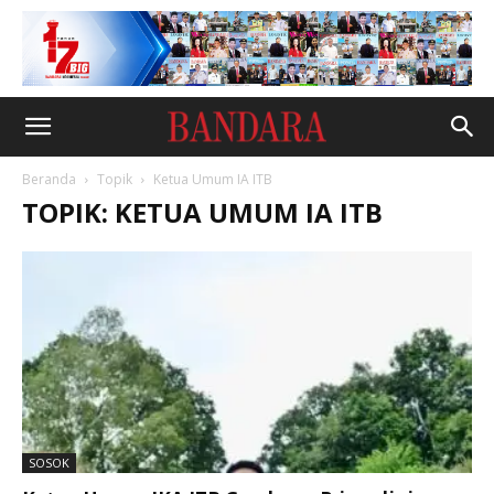
Beranda
Topik
Ketua Umum IA ITB
TOPIK: KETUA UMUM IA ITB
SOSOK