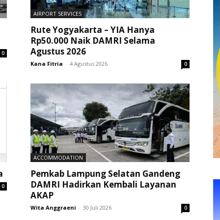
AIRPORT SERVICES
Rute Yogyakarta – YIA Hanya
Rp50.000 Naik DAMRI Selama
Agustus 2026
0
Kana Fitria
-
4 Agustus 2026
0
ACCOMMODATION
a
Pemkab Lampung Selatan Gandeng
DAMRI Hadirkan Kembali Layanan
0
AKAP
Wita Anggraeni
-
30 Juli 2026
0