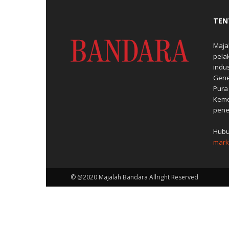
TEN
Maja
pela
indu
Gene
Pura
Keme
pene
Hubu
mark
© @2020 Majalah Bandara Allright Reserved