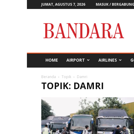
JUMAT, AGUSTUS 7, 2026
MASUK / BERGABUN
Majalah
Bandara
HOME
AIRPORT
AIRLINES
G
Beranda
Topik
Damri
TOPIK: DAMRI