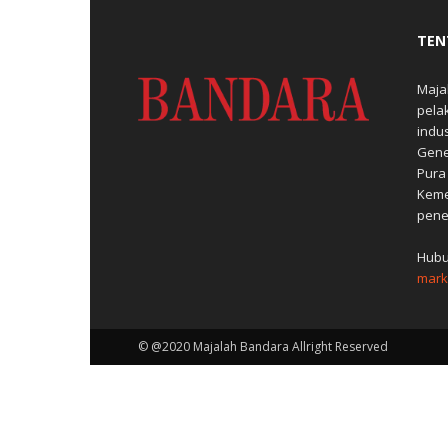
TEN
Maja
pela
indu
Gene
Pura
Keme
pene
Hubu
mark
© @2020 Majalah Bandara Allright Reserved