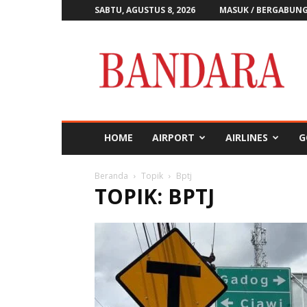
SABTU, AGUSTUS 8, 2026
MASUK / BERGABUN
Majalah
Bandara
HOME
AIRPORT
AIRLINES
G
Beranda
Topik
Bptj
TOPIK: BPTJ