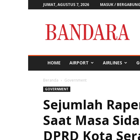
JUMAT, AGUSTUS 7, 2026
MASUK / BERGABUN
Majalah
Bandara
HOME
AIRPORT
AIRLINES
G
Beranda
Government
GOVERNMENT
Sejumlah Rape
Saat Masa Sid
DPRD Kota Ser