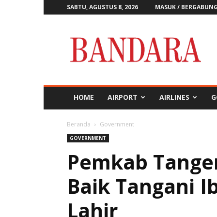
SABTU, AGUSTUS 8, 2026
MASUK / BERGABUN
Majalah
Bandara
HOME
AIRPORT
AIRLINES
G
Beranda
Government
GOVERNMENT
Pemkab Tanger
Baik Tangani I
Lahir