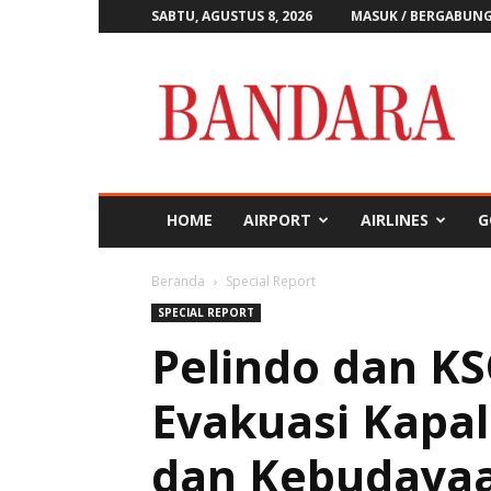
SABTU, AGUSTUS 8, 2026
MASUK / BERGABUN
Majalah
Bandara
HOME
AIRPORT
AIRLINES
G
Beranda
Special Report
SPECIAL REPORT
Pelindo dan KS
Evakuasi Kapa
dan Kebudayaa