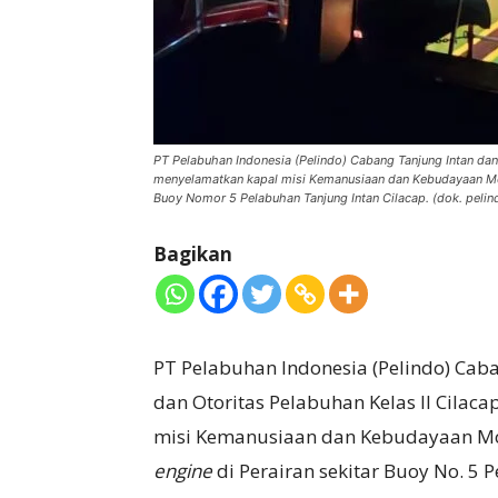
PT Pelabuhan Indonesia (Pelindo) Cabang Tanjung Intan dan
menyelamatkan kapal misi Kemanusiaan dan Kebudayaan Moto
Buoy Nomor 5 Pelabuhan Tanjung Intan Cilacap. (dok. pelin
Bagikan
PT Pelabuhan Indonesia (Pelindo) Cab
dan Otoritas Pelabuhan Kelas II Cilac
misi Kemanusiaan dan Kebudayaan Mo
engine
di Perairan sekitar Buoy No. 5 