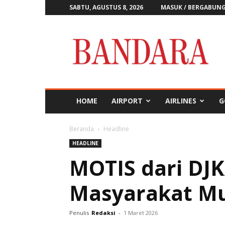
SABTU, AGUSTUS 8, 2026
MASUK / BERGABUN
Majalah
Bandara
HOME
AIRPORT
AIRLINES
G
Beranda
Headline
HEADLINE
MOTIS dari DJK
Masyarakat Mu
Penulis
Redaksi
-
1 Maret 2026