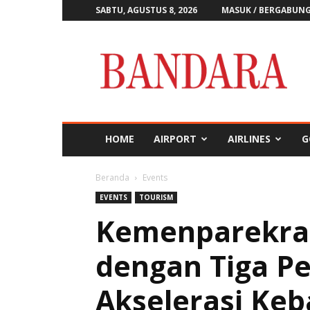
SABTU, AGUSTUS 8, 2026
MASUK / BERGABUN
Majalah
Bandara
HOME
AIRPORT
AIRLINES
G
Beranda
Events
EVENTS
TOURISM
Kemenparekraf
dengan Tiga Pe
Akselerasi Keb