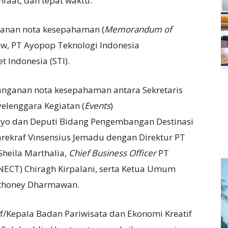
faat, dan tepat waktu.
ganan nota kesepahaman (
Memorandum of
ow, PT Ayopop Teknologi Indonesia
 Indonesia (STI).
anganan nota kesepahaman antara Sekretaris
elenggara Kegiatan (
Events
)
yo dan Deputi Bidang Pengembangan Destinasi
rekraf Vinsensius Jemadu dengan Direktur PT
Sheila Marthalia,
Chief Business Officer
PT
ECT) Chiragh Kirpalani, serta Ketua Umum
Anthoney Dharmawan.
f/Kepala Badan Pariwisata dan Ekonomi Kreatif