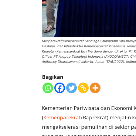
Menparekraf/Kabaparekraf Sandiaga Salahuddin Uno meny
Destinasi dan Infrastruktur Kemenparekraf Vinsensius Jema
Kegiatan Kemenparekraf Edy Wardoyo dengan Direktur PT Ko
Officer PT Ayopop Teknologi Indonesia (AYOCONNECT) Chirag
Anthoney Dharmawan di Jakarta, Jumat (17/6/2022). (Istim
Bagikan
Kementerian Pariwisata dan Ekonomi K
(
Kemenparekraf
/Baprekraf) menjalin 
mengakselerasi pemulihan di sektor pa