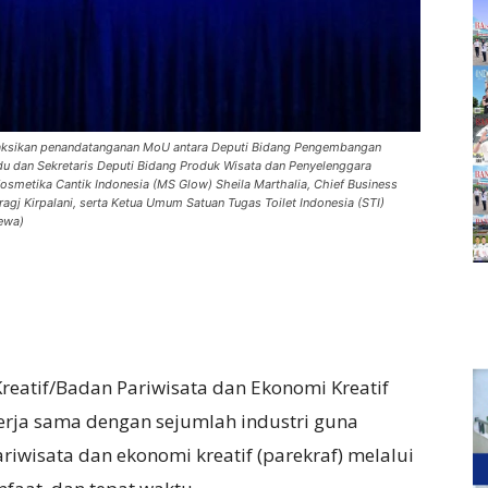
aksikan penandatanganan MoU antara Deputi Bidang Pengembangan
du dan Sekretaris Deputi Bidang Produk Wisata dan Penyelenggara
smetika Cantik Indonesia (MS Glow) Sheila Marthalia, Chief Business
j Kirpalani, serta Ketua Umum Satuan Tugas Toilet Indonesia (STI)
ewa)
reatif/Badan Pariwisata dan Ekonomi Kreatif
kerja sama dengan sejumlah industri guna
riwisata dan ekonomi kreatif (parekraf) melalui