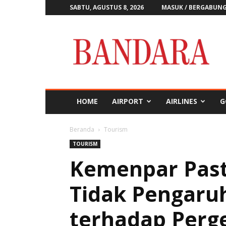
SABTU, AGUSTUS 8, 2026
MASUK / BERGABUN
Majalah
Bandara
HOME
AIRPORT
AIRLINES
G
Beranda
Tourism
TOURISM
Kemenpar Pasti
Tidak Pengaruh
terhadap Perg