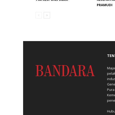
PRAMUDI
TEN
Maja
pela
indu
Gene
Pura
Keme
pene
Hubu