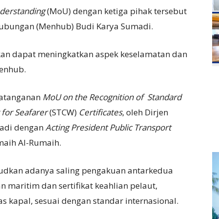
erstanding
(MoU) dengan ketiga pihak tersebut
rhubungan (Menhub) Budi Karya Sumadi.
pkan dapat meningkatkan aspek keselamatan dan
Menhub.
datanganan
MoU on the Recognition of Standard
 for Seafarer
(STCW)
Certificates
, oleh Dirjen
riadi dengan
Acting President Public Transport
maih Al-Rumaih.
judkan adanya saling pengakuan antarkedua
n maritim dan sertifikat keahlian pelaut,
as kapal, sesuai dengan standar internasional.