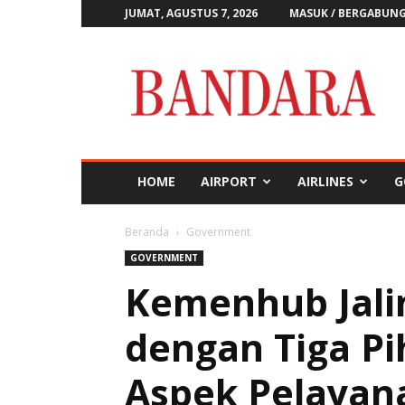
JUMAT, AGUSTUS 7, 2026
MASUK / BERGABUN
Majalah
Bandara
HOME
AIRPORT
AIRLINES
G
Beranda
Government
GOVERNMENT
Kemenhub Jali
dengan Tiga Pi
Aspek Pelayan