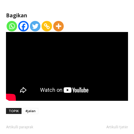
Bagikan
TOPIK
#jalan
Artikulli paraprak
Artikulli tjetër