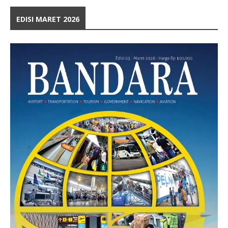
EDISI MARET 2026