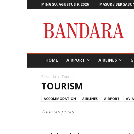
MINGGU, AGUSTUS 9, 2026
MASUK / BERGABU
Majalah
Bandara
HOME
AIRPORT
AIRLINES
G
Beranda
Tourism
TOURISM
ACCOMMODATION
AIRLINES
AIRPORT
AVI
Tourism posts