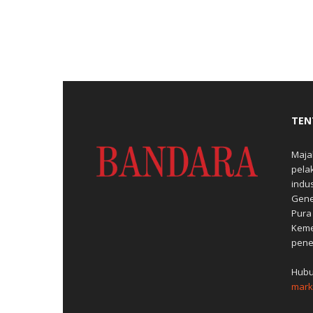
TEN
Maja
pela
indu
Gene
Pura
Keme
pene
Hubu
mark