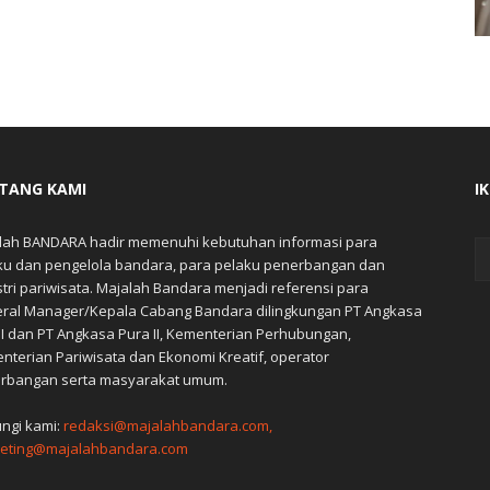
TANG KAMI
I
lah BANDARA hadir memenuhi kebutuhan informasi para
ku dan pengelola bandara, para pelaku penerbangan dan
stri pariwisata. Majalah Bandara menjadi referensi para
ral Manager/Kepala Cabang Bandara dilingkungan PT Angkasa
 I dan PT Angkasa Pura II, Kementerian Perhubungan,
nterian Pariwisata dan Ekonomi Kreatif, operator
rbangan serta masyarakat umum.
ngi kami:
redaksi@majalahbandara.com,
eting@majalahbandara.com