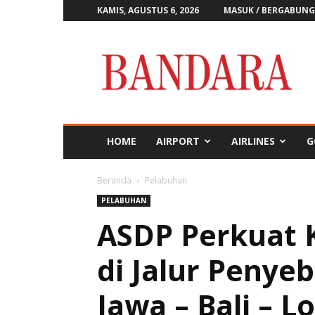
KAMIS, AGUSTUS 6, 2026
MASUK / BERGABUNG
Majalah
Bandara
HOME
AIRPORT
AIRLINES
G
Beranda
Pelabuhan
PELABUHAN
ASDP Perkuat 
di Jalur Penye
Jawa – Bali – 