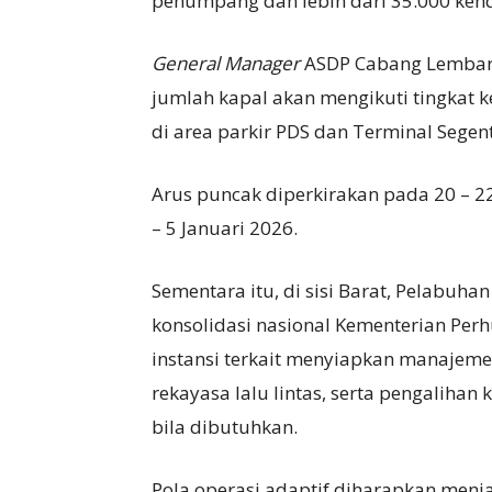
penumpang dan lebih dari 35.000 ken
General Manager
ASDP Cabang Lembar 
jumlah kapal akan mengikuti tingkat 
di area parkir PDS dan Terminal Segent
Arus puncak diperkirakan pada 20 – 22
– 5 Januari 2026.
Sementara itu, di sisi Barat, Pelabuh
konsolidasi nasional Kementerian Pe
instansi terkait menyiapkan manajeme
rekayasa lalu lintas, serta pengalihan 
bila dibutuhkan.
Pola operasi adaptif diharapkan menj