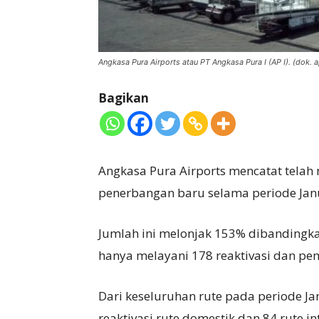
Angkasa Pura Airports atau PT Angkasa Pura I (AP I). (dok. a
Bagikan
Angkasa Pura Airports mencatat telah
penerbangan baru selama periode Janu
Jumlah ini melonjak 153% dibandingk
hanya melayani 178 reaktivasi dan pe
Dari keseluruhan rute pada periode Ja
reaktivasi rute domestik dan 84 rute i