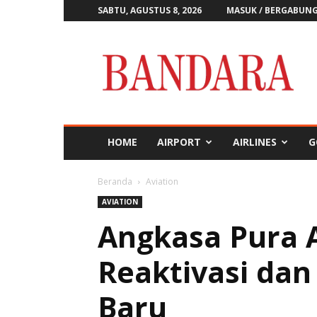
SABTU, AGUSTUS 8, 2026
MASUK / BERGABUN
Majalah
Bandara
HOME
AIRPORT
AIRLINES
G
Beranda
Aviation
AVIATION
Angkasa Pura A
Reaktivasi da
Baru