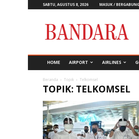
SABTU, AGUSTUS 8, 2026
MASUK / BERGABUN
Majalah
Bandara
HOME
AIRPORT
AIRLINES
G
Beranda
Topik
Telkomsel
TOPIK: TELKOMSEL