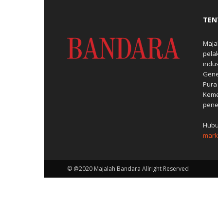
TEN
Maja
pela
indu
Gene
Pura
Keme
pene
Hubu
mark
© @2020 Majalah Bandara Allright Reserved