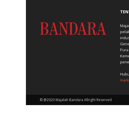
TEN
Maja
pela
indu
Gene
Pura
Keme
pene
Hubu
mark
© @2020 Majalah Bandara Allright Reserved