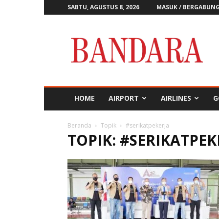
SABTU, AGUSTUS 8, 2026
MASUK / BERGABUN
Majalah
Bandara
HOME
AIRPORT
AIRLINES
G
Beranda
Topik
#serikatpekerja
TOPIK: #SERIKATPEK