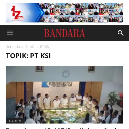
Beranda
Topik
PT KSI
TOPIK: PT KSI
HEADLINE