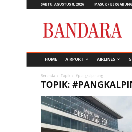
SABTU, AGUSTUS 8, 2026
MASUK / BERGABUN
Majalah
Bandara
HOME
AIRPORT
AIRLINES
G
Beranda
Topik
#pangkalpinang
TOPIK: #PANGKALP