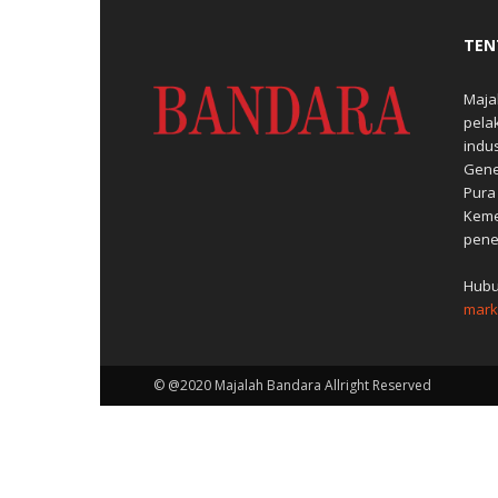
TEN
Maja
pela
indu
Gene
Pura
Keme
pene
Hubu
mark
© @2020 Majalah Bandara Allright Reserved