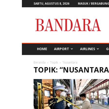
SABTU, AGUSTUS 8, 2026
MASUK / BERGABUN
Majalah
Bandara
HOME
AIRPORT
AIRLINES
G
Beranda
Topik
“nusantara
TOPIK: “NUSANTARA