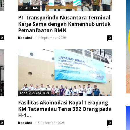
PELABUHAN
PT Transporindo Nusantara Terminal
Kerja Sama dengan Kemenhub untuk
Pemanfaatan BMN
Redaksi
-
11 September 2025
0
0
ACCOMMODATION
Fasilitas Akomodasi Kapal Terapung
KM Tatamailau Terisi 392 Orang pada
H-1...
Redaksi
-
13 Desember 2023
0
0