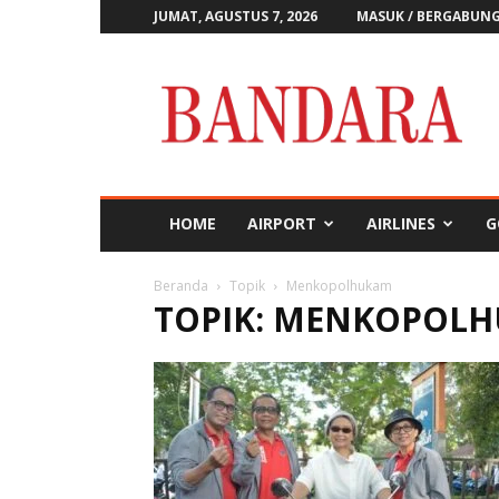
JUMAT, AGUSTUS 7, 2026
MASUK / BERGABUN
Majalah
Bandara
HOME
AIRPORT
AIRLINES
G
Beranda
Topik
Menkopolhukam
TOPIK: MENKOPOL