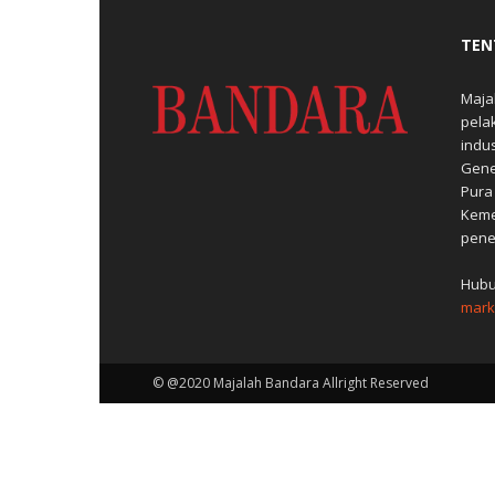
TEN
Maja
pela
indu
Gene
Pura
Keme
pene
Hubu
mark
© @2020 Majalah Bandara Allright Reserved