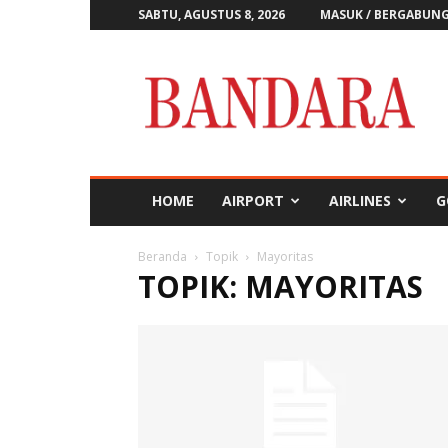
SABTU, AGUSTUS 8, 2026
MASUK / BERGABUN
Majalah
Bandara
HOME
AIRPORT
AIRLINES
G
Beranda
Topik
Mayoritas
TOPIK: MAYORITAS