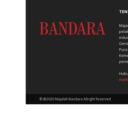
TEN
Maja
pela
indu
Gene
Pura
Keme
pene
Hubu
mark
© @2020 Majalah Bandara Allright Reserved