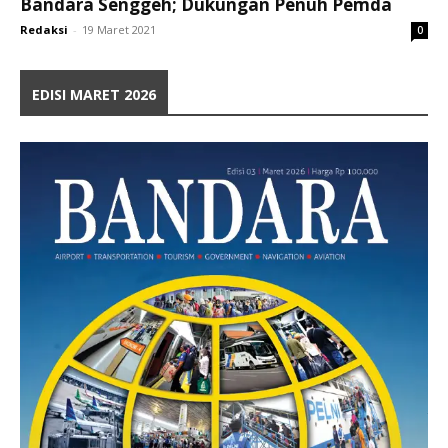
Bandara Senggeh; Dukungan Penuh Pemda
Redaksi
-
19 Maret 2021
0
EDISI MARET 2026