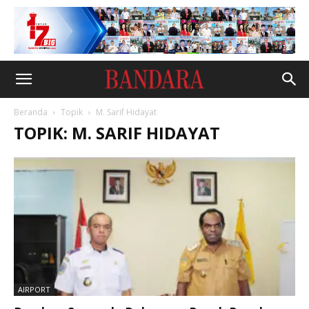
Beranda
Topik
M. Sarif Hidayat
TOPIK: M. SARIF HIDAYAT
AIRPORT