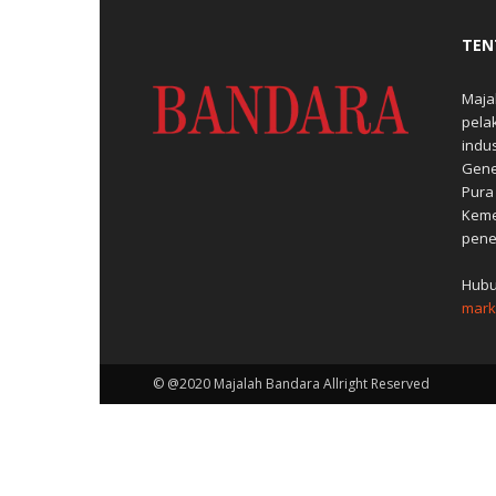
TEN
Maja
pela
indu
Gene
Pura
Keme
pene
Hubu
mark
© @2020 Majalah Bandara Allright Reserved