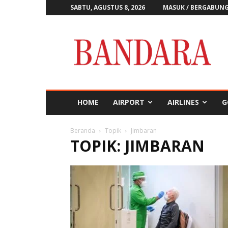
SABTU, AGUSTUS 8, 2026
MASUK / BERGABUN
Majalah
Bandara
HOME
AIRPORT
AIRLINES
G
Beranda
Topik
Jimbaran
TOPIK: JIMBARAN