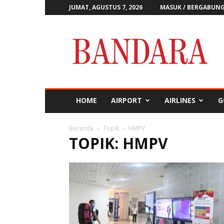
JUMAT, AGUSTUS 7, 2026
MASUK / BERGABUN
Majalah
Bandara
HOME
AIRPORT
AIRLINES
G
Beranda
Topik
HMPV
TOPIK: HMPV