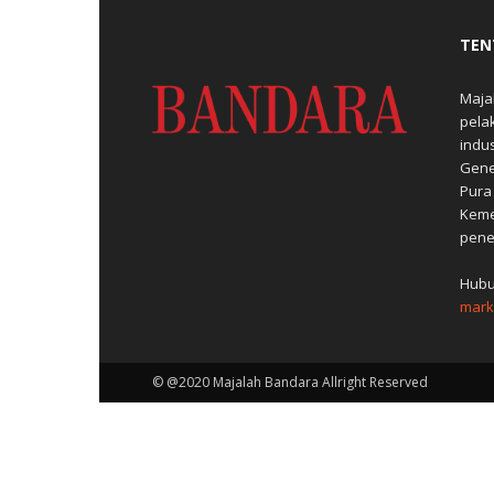
TEN
Maja
pela
indu
Gene
Pura
Keme
pene
Hubu
mark
© @2020 Majalah Bandara Allright Reserved