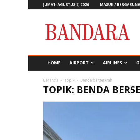
JUMAT, AGUSTUS 7, 2026
MASUK / BERGABUN
Majalah
Bandara
HOME
AIRPORT
AIRLINES
G
Beranda
Topik
Benda bersejarah
TOPIK: BENDA BERS