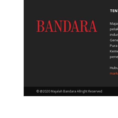
TEN
Maja
pela
indu
Gene
Pura
Keme
pene
Hubu
mark
© @2020 Majalah Bandara Allright Reserved