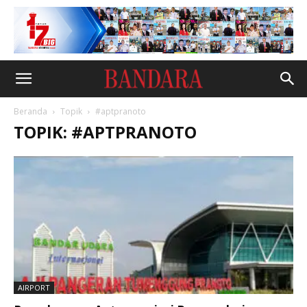
Beranda
Topik
#aptpranoto
TOPIK: #APTPRANOTO
AIRPORT