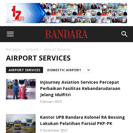
Beranda
Airport
Airport Services
AIRPORT SERVICES
AIRPORT SERVICES
DOMESTIC AIRPORT
InJourney Aviation Services Percepat
Perbaikan Fasilitas Kebandarudaraan
Jelang Idulfitri
9 Januari 2025
Kantor UPB Bandara Kolonel RA Bessing
Lakukan Pelatihan Parsial PKP-PK
9 Desember 2021