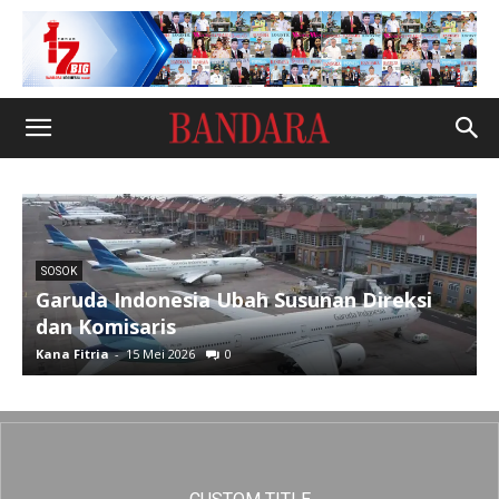
SOSOK
Garuda Indonesia Ubah Susunan Direksi
dan Komisaris
Kana Fitria
-
15 Mei 2026
0
R